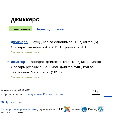
джиккерс
Толкование
Перевод
Книги
джиккерс
— сущ., кол во синонимов: 1 • джиггер (5)
1
Словарь синонимов ASIS. В.Н. Тришин. 2013 …
Словарь синонимов
джиггер
— аппарат, джиккерс, клюшка, джигер, мачта
2
Словарь русских синонимов. джиггер сущ., кол во
синонимов: 5 • аппарат (109) • …
Словарь синонимов
© Академик, 2000-2026
18+
Обратная связь:
Техподдержка
,
Реклама на сайте
👣 Путешествия
Экспорт словарей на сайты
, сделанные на PHP,
Joomla,
Drupal,